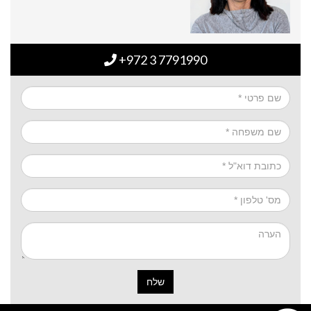
+972 3 7791990
שלח