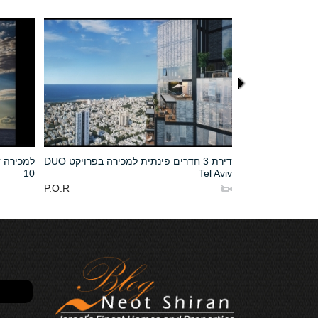
ילת דוד מול הים
דירת 3 חדרים פינתית למכירה בפרויקט DUO
למכירה 
10
Tel Aviv
נמכר
P.O.R