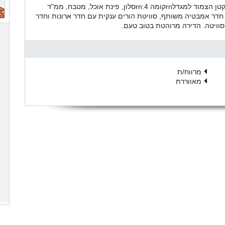
דופלקס 150 מ"ר עם שתי טרסות, חנייה ומחסן בבניין הקטן הצמוד למגדלrnקומה 4:rnסלון, פינת אוכל, מטבח, ממ"ד
"רrnקומה 5:rn2 חדרי שינה עם חדר אמבטיה משותף, סוויטת הורים ענקית עם חדר ארונות וחדר
מרווח/ת
מאווררת