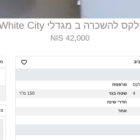
42,000 NIS
מח
לקס
מרפסת
4
שטח בנוי
150 מ"ר
חדרי שינה
צו
אחר