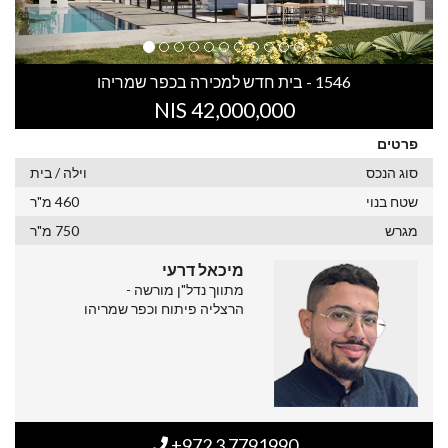
1546 - בית חדש למכירה בכפר שמריהו
42,000,000 NIS
פרטים
סוג הנכס
וילה / בית
שטח בנוי
460 מ"ר
מגרש
750 מ"ר
מיכאל דרעי
מתווך נדל"ן מורשה -
הרצליה פיתוח וכפר שמריהו
+972 3 7791990