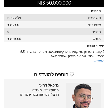
50,000,000 NIS
פרטים
סוג הנכס
וילה / בית
שטח בנוי
600 מ"ר
חדרים
5
מגרש
1000 מ"ר
תיאור הנכס
2 קומות ומרתף.rn קומת הקרקע:rnכניסה מפוארת, תקרה 6.5
מ"ר!!!rnסלון עם אח מפנק.rnחדר משפ
...
המשך...
הוספה למועדפים
מיכאל דרעי
מתווך נדל"ן מורשה -
הרצליה פיתוח וכפר שמריהו