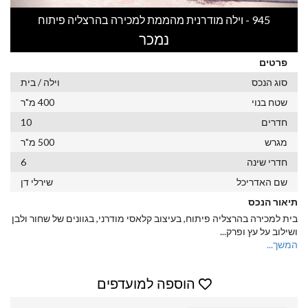
945 - וילה מודרנית מהממת למכירה בהרצליה פיתוח
נמכר
פרטים
סוג הנכס
וילה / בית
שטח בנוי
400 מ"ר
חדרים
10
מגרש
500 מ"ר
חדרי שינה
6
שם האדריכל
שירלי דן
תיאור הנכס
בית למכירה בהרצליה פיתוח, בעיצוב קלאסי מודרני, בגוונים של שחור ולבן
ושילוב על עץ ופרק
...
המשך...
הוספה למועדפים