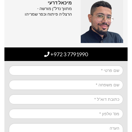
מיכאל דרעי
מתווך נדל"ן מורשה -
הרצליה פיתוח וכפר שמריהו
+972 3 7791990