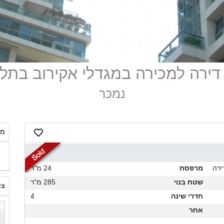
נמכר
מח
ירה
מרפסת
24 מ"ר
שטח בנוי
285 מ"ר
צו
חדרי שינה
4
אחר