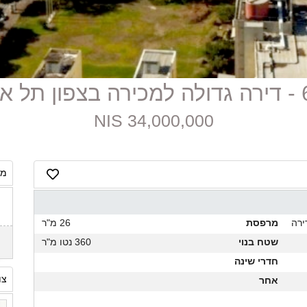
 אביב
34,000,000 NIS
מח
ירה
מרפסת
26 מ"ר
שטח בנוי
360 נטו מ"ר
חדרי שינה
צו
אחר