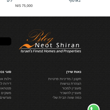
בארסוף
לים
75,000 NIS
32,000,000 NIS
נאות שירן
סוגי נכ
תקנון / מדיניות פרטיות
וילות או
הצהרת נגישות
דירות ל
מעוניין למכור
פנטהאוז
מעוניין להשכיר
משקים ל
כמה שווה הבית שלי
מגרשים 