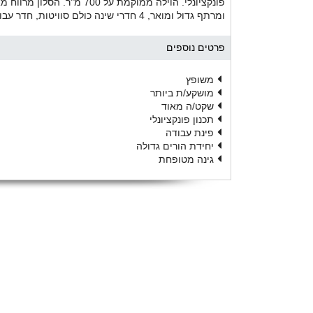
ומרתף גדול ומואר, 4 חדרי שינה כולם סוויטות, חדר עבודה ומרפסת גג גדולה . השטח הכולל כ 315 מ״ר בנוי.
פרטים נוספים
משופץ
מושקע/ת ביותר
שקט/ה מאוד
תכנון פונקציונלי
פינת עבודה
יחידת הורים גדולה
גינה מטופחת