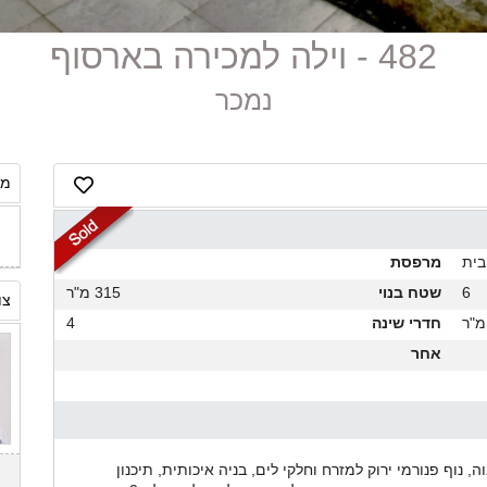
482 - וילה למכירה בארסוף
נמכר
מח
בית
מרפסת
6
שטח בנוי
315 מ"ר
צו
חדרי שינה
4
אחר
 נוף פנורמי ירוק למזרח וחלקי לים, בניה איכותית, תיכנון