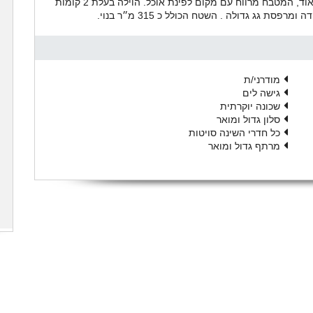
פונקציונלי. הוילה ממוקמת על 700 מ"ר. הסלון מרווח מאוד, המטבח מרווח עם מקום לפינת אוכל. הוילה בעלת 2 קומות
מודרני/ת
גישה לים
שכונה יוקרתית
סלון גדול ומואר
כל חדרי השינה סויטות
מרתף גדול ומואר