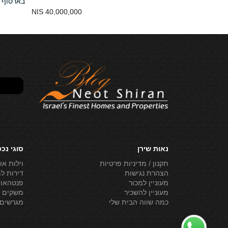
בארסוף
נמכר
40,000,000 NIS
נאות שירן
סוגי נכ
תקנון / מדיניות פרטיות
וילות או
הצהרת נגישות
דירות ל
מעוניין למכור
פנטהאוז
מעוניין להשכיר
משקים ל
כמה שווה הבית שלי
מגרשים 