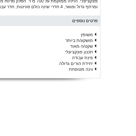
ומרתף גדול ומואר, 4 חדרי שינה כולם סוויטות, חדר עבודה ומרפסת גג גדולה . השטח הכולל כ 315 מ״ר בנוי.
פרטים נוספים
משופץ
מושקע/ת ביותר
שקט/ה מאוד
תכנון פונקציונלי
פינת עבודה
יחידת הורים גדולה
גינה מטופחת