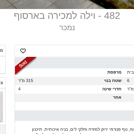
482 - וילה למכירה בארסוף
נמכר
מח
בית
מרפסת
6
שטח בנוי
315 מ"ר
צו
חדרי שינה
4
אחר
 נוף פנורמי ירוק למזרח וחלקי לים, בניה איכותית, תיכנון