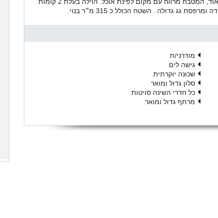
פונקציונלי. הוילה ממוקמת על 700 מ"ר. הסלון מרווח מאוד, המטבח מרווח עם מקום לפינת אוכל. הוילה בעלת 2 קומות
מודרני/ת
גישה לים
שכונה יוקרתית
סלון גדול ומואר
כל חדרי השינה סויטות
מרתף גדול ומואר