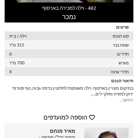
482 - וילה למכירה בארסוף
נמכר
פרטים
סוג הנכס
וילה / בית
שטח בנוי
315 מ"ר
חדרים
6
מגרש
700 מ"ר
חדרי שינה
4
תיאור הנכס
במיקום מצויין בארסוף, וילה משופצת לחלוטין ברמה גבוה, נוף פנורמי
ירוק למזרח וחלקי לים,
...
המשך...
הוספה למועדפים
מאיר מנחם
מתווך נדל"ן מורשה -