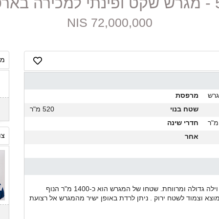
ארסוף
72,000,000 NIS
מח
רש
מרפסת
שטח בנוי
520 מ"ר
חדרי שינה
צו
אחר
מגרש למכירה בקן ראשון לים בארסוף, המתאים לבניית וילה גדולה ומרווחת. שטחו של המגרש הוא כ-1400 מ"ר הנוף
צא וצמוד לשטח ירוק . ניתן לרדת באופן ישיר מהמגרש אל רצועת