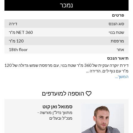
נמכר
פרטים
סוג הנכס
דירה
שטח בנוי
360 NET מ"ר
מרפסת
120 מ"ר
אחר
18th floor
תיאור הנכס
דירת יוקרה ענקית של 360 מ"ר שטח בנוי, עם מרפסת שמש גדולה של 120
מ"ר עם נוף לים. הדירה
...
המשך...
הוספה למועדפים
סמואל ואן קוט
מתווך נדל"ן מורשה -
מנכ"ל ובעלים