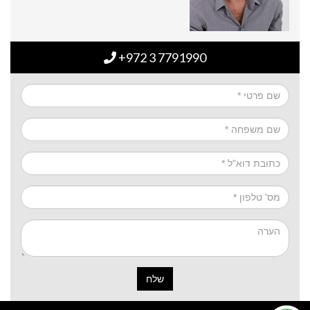
+972 3 7791990
שלח