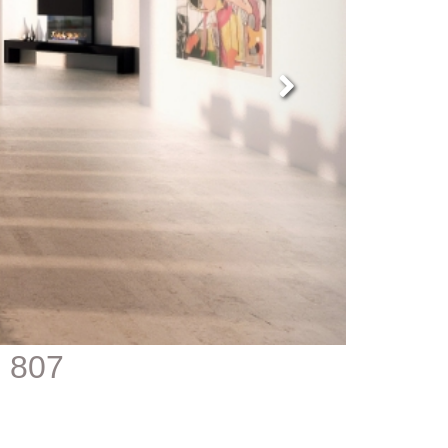
807 - דופלקס מודרני למכירה ביישוב ארסוף