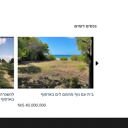
נכסים דומים
שוב ארסוף
בית עם נוף מהמם לים בארסוף
להשכרה ד
בארסוף
נמכר
40,000,000 NIS