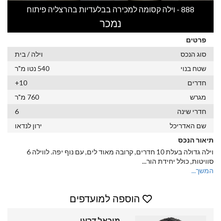
888 - וילה קסומה למכירה בבלעדיות בהרצליה פיתוח
נמכר
פרטים
סוג הנכס
וילה / בית
שטח בנוי
540 נטו מ"ר
חדרים
10+
מגרש
760 מ"ר
חדרי שינה
6
שם האדריכל
ירון לנדאו
תיאור הנכס
וילה גדולה בעלת 10 חדרים, קרובה מאוד לים, עם נוף יפה. לווילה 6
סוויטות, כולל יחידת הור
...
המשך...
הוספה למועדפים
מיכאל דרעי