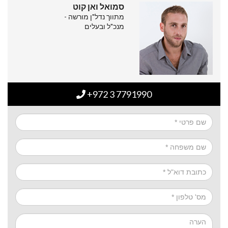
סמואל ואן קוט
מתווך נדל"ן מורשה -
מנכ"ל ובעלים
+972 3 7791990