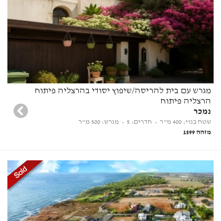
מגרש עם בית להריסה/שיפוץ יסודי בהרצליה פיתוח
הרצליה פיתוח
נמכר
שטח בנוי: 400 מ"ר
• חדרים: 5
• מגרש: 500 מ"ר
מזהה 1599