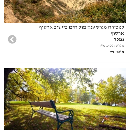
למכירה מגרש ענק מול הים ביישוב ארסוף
ארסוף
נמכר
מגרש: 1400 מ"ר
מזהה 796