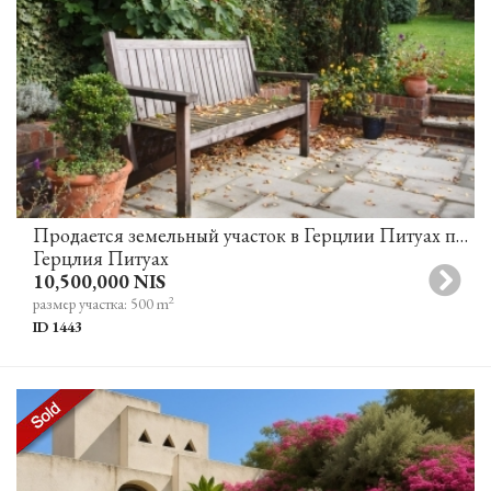
Продается земельный участок в Герцлии Питуах под строительство частного дома в отличном месте
Герцлия Питуах
10,500,000 NIS
2
размер участка: 500 m
ID 1443