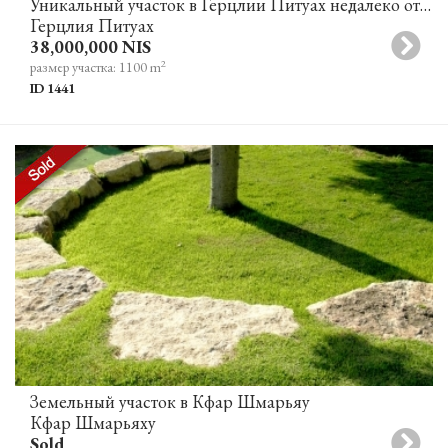
Уникальный участок в Герцлии Питуах недалеко от моря
Герцлия Питуах
38,000,000 NIS
2
размер участка: 1100 m
ID 1441
Земельный участок в Кфар Шмарьяу
Кфар Шмарьяху
Sold