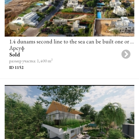
1.4 dunams second line to the sea can be built one or two villas
Арсуф
Sold
2
размер участка: 1,400 m
ID 1152