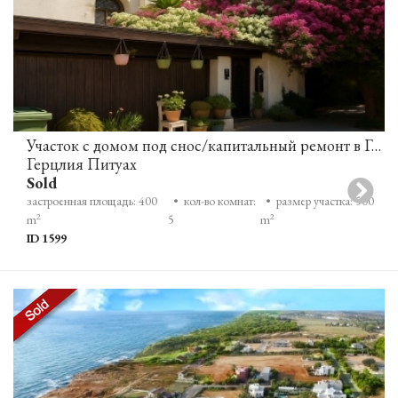
Участок с домом под снос/капитальный ремонт в Герцлии-Питуах
Герцлия Питуах
Sold
застроенная площадь: 400
• кол-во комнат:
• размер участка: 500
2
2
m
5
m
ID 1599