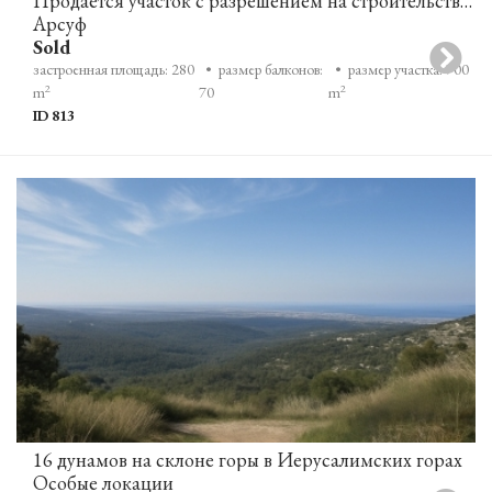
Продается участок с разрешением на строительство в Арсуфе
Арсуф
Sold
застроенная площадь: 280
• размер балконов:
• размер участка: 700
2
2
m
70
m
ID 813
16 дунамов на склоне горы в Иерусалимских горах
Особые локации