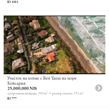
ID 1011
Участок на холме с Beit Yanai на море
Кейсария
25,000,000 NIS
2
2
застроенная площадь: 250 m
• размер участка: 992 m
ID 777