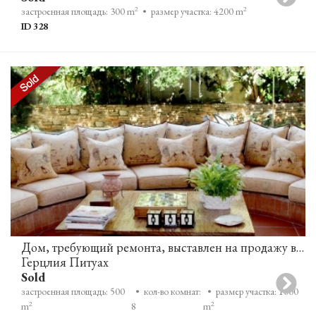
2
2
застроенная площадь: 300 m
• размер участка: 4200 m
ID 328
Дом, требующий ремонта, выставлен на продажу в Герцлия Питуах
Герцлия Питуах
Sold
застроенная площадь: 500
• кол-во комнат:
• размер участка: 1000
2
2
m
8
m