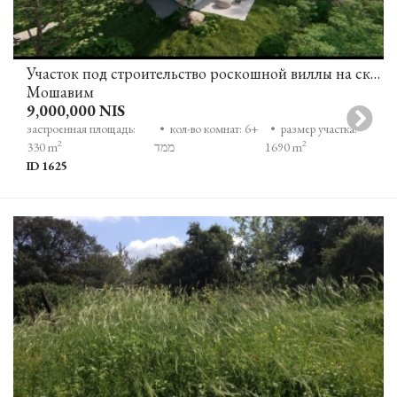
Участок под строительство роскошной виллы на склоне горы с открытым видом на зелень и море в Зихрон-Яакове
Мошавим
9,000,000 NIS
застроенная площадь:
• кол-во комнат: 6+
• размер участка:
2
2
1690 m
ממד
330 m
ID 1625