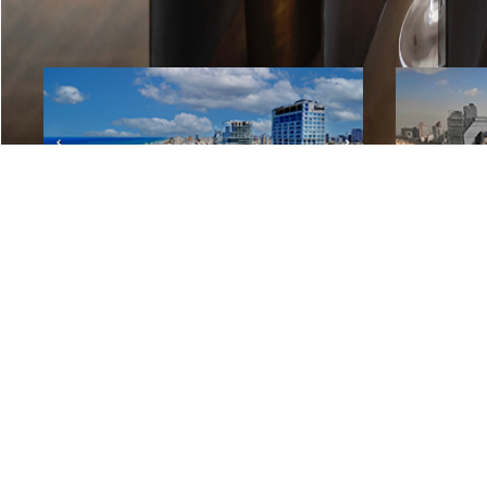
Тель-Авив
Роско
Тель-
Элитные квартиры на продажу в Тель-Авиве
апарт
башня
Кфар Шмарьяху
Арсуф
Дома на продажу
Роскошные