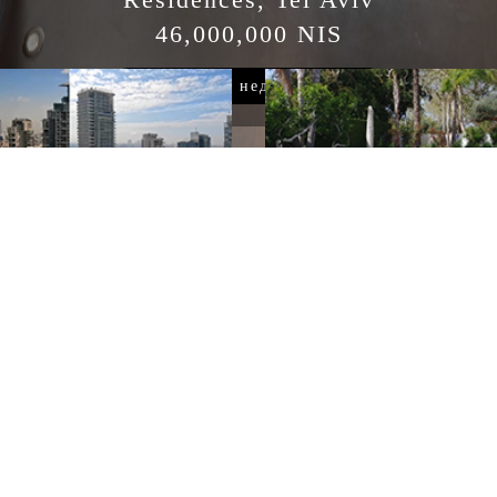
25,000,000 
Посмотреть недвиж
шные башни в
Герцлия Питуах
Авиве – Роскошные
Роскошные дома
аменты в ведущих
х
Иерусалим
 дома на продажу
Роскошные дома