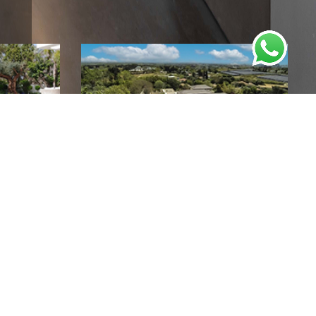
NIS
имость
Мошавим
Фермы и виллы на продажу
Кейсария
Дома на продажу