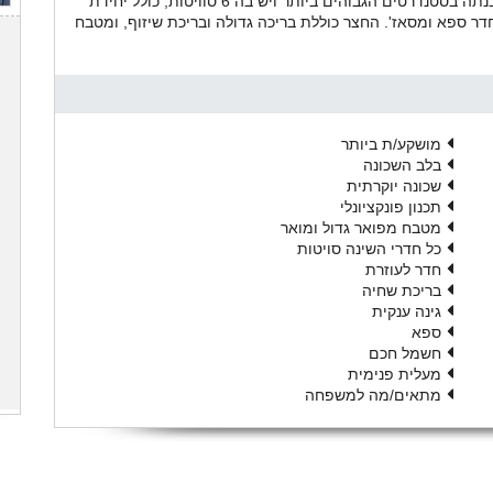
חצר מרכזית גדולה בשטח של יותר מ-600 מ"ר. הוילה נבנתה בסטנדרטים הגבוהים ביותר ויש בה 6 סוויטות, כולל יחידת
דר ספא ומסאז'. החצר כוללת בריכה גדולה ובריכת שיזוף, ומטבח
מושקע/ת ביותר
בלב השכונה
שכונה יוקרתית
תכנון פונקציונלי
מטבח מפואר גדול ומואר
כל חדרי השינה סויטות
חדר לעוזרת
בריכת שחיה
גינה ענקית
ספא
חשמל חכם
מעלית פנימית
מתאים/מה למשפחה