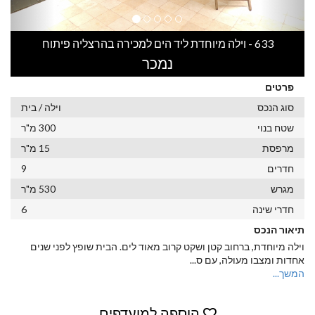
633 - וילה מיוחדת ליד הים למכירה בהרצליה פיתוח
נמכר
פרטים
סוג הנכס
וילה / בית
שטח בנוי
300 מ"ר
מרפסת
15 מ"ר
חדרים
9
מגרש
530 מ"ר
חדרי שינה
6
תיאור הנכס
וילה מיוחדת, ברחוב קטן ושקט קרוב מאוד לים. הבית שופץ לפני שנים
אחדות ומצבו מעולה, עם ס
...
המשך...
הוספה למועדפים