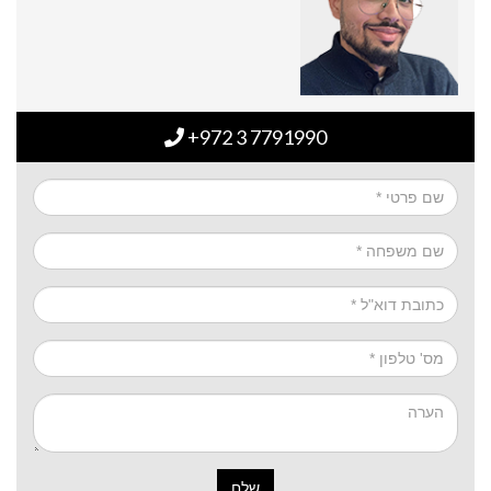
+972 3 7791990
שלח