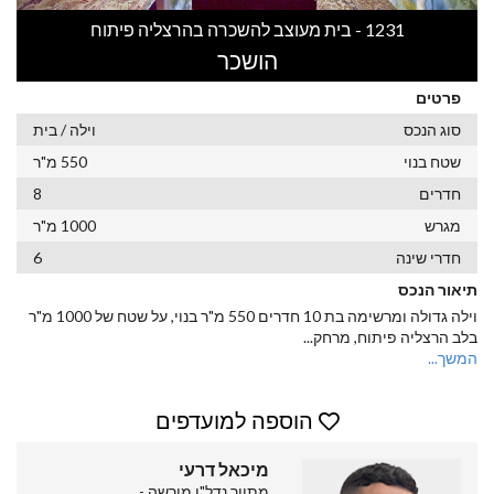
1231 - בית מעוצב להשכרה בהרצליה פיתוח
הושכר
פרטים
סוג הנכס
וילה / בית
שטח בנוי
550 מ"ר
חדרים
8
מגרש
1000 מ"ר
חדרי שינה
6
תיאור הנכס
וילה גדולה ומרשימה בת 10 חדרים 550 מ"ר בנוי, על שטח של 1000 מ"ר
בלב הרצליה פיתוח, מרחק
...
המשך...
הוספה למועדפים
מיכאל דרעי
מתווך נדל"ן מורשה -