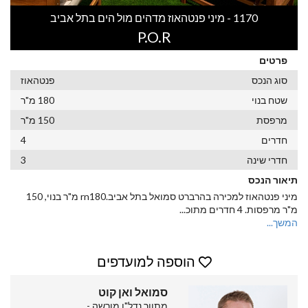
1170 - מיני פנטהאוז מדהים מול הים בתל אביב
P.O.R
פרטים
סוג הנכס
פנטהאוז
שטח בנוי
180 מ"ר
מרפסת
150 מ"ר
חדרים
4
חדרי שינה
3
תיאור הנכס
מיני פנטהאוז למכירה בהרברט סמואל בתל אביב.rn180 מ"ר בנוי, 150
מ"ר מרפסות. 4 חדרים מתוכ
...
המשך...
הוספה למועדפים
סמואל ואן קוט
מתווך נדל"ן מורשה -