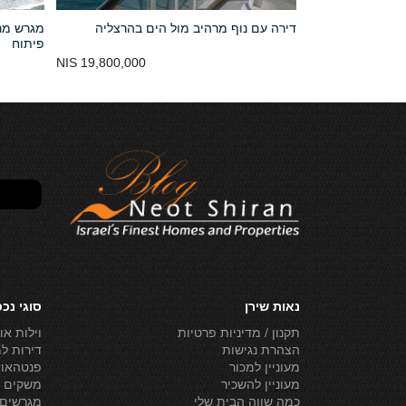
דירה עם נוף מרהיב מול הים בהרצליה
מגרש מר
פיתוח
19,800,000 NIS
23,000,000 NIS
נאות שירן
סוגי נכ
תקנון / מדיניות פרטיות
וילות או
הצהרת נגישות
דירות ל
מעוניין למכור
פנטהאוז
מעוניין להשכיר
משקים ל
כמה שווה הבית שלי
מגרשים 