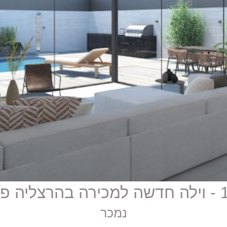
 פיתוח
נמכר