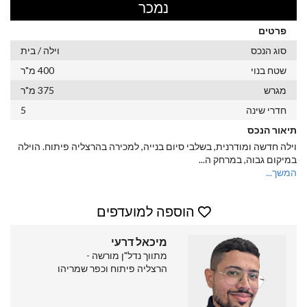
נמכר
פרטים
סוג הנכס
וילה / בית
שטח בנוי
400 מ"ר
מגרש
375 מ"ר
חדרי שינה
5
תיאור הנכס
וילה חדשה ומודרנית, בשלבי סיום בנייה, למכירה בהרצליה פיתוח. הוילה
במיקום גבוה, במרחק ה
...
המשך...
הוספה למועדפים
מיכאל דרעי
מתווך נדל"ן מורשה -
הרצליה פיתוח וכפר שמריהו