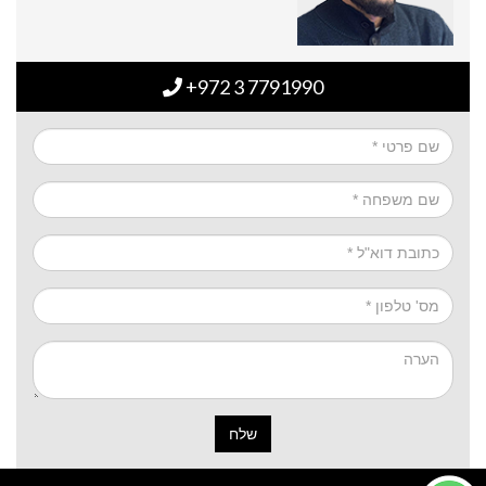
+972 3 7791990
שלח