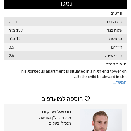
נמכר
פרטים
סוג הנכס
דירה
שטח בנוי
137 מ"ר
מרפסת
12 מ"ר
חדרים
3.5
חדרי שינה
2.5
תיאור הנכס
This gorgeous apartment is situated in a high end tower on
...
Rothschild boulevard in the
המשך...
הוספה למועדפים
סמואל ואן קוט
מתווך נדל"ן מורשה -
מנכ"ל ובעלים