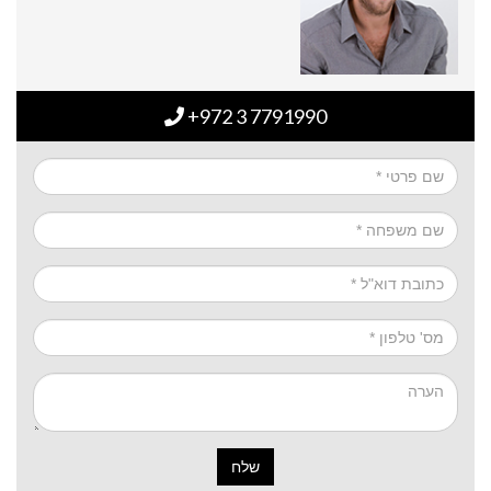
+972 3 7791990
שלח