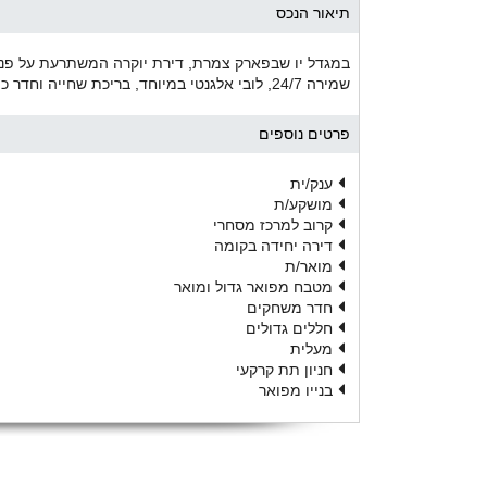
תיאור הנכס
במגדל יו שבפארק צמרת, דירת יוקרה המשתרעת על פני ה
שמירה 24/7, לובי אלגנטי במיוחד, בריכת שחייה וחדר כושר
פרטים נוספים
ענק/ית
מושקע/ת
קרוב למרכז מסחרי
דירה יחידה בקומה
מואר/ת
מטבח מפואר גדול ומואר
חדר משחקים
חללים גדולים
מעלית
חניון תת קרקעי
בנייו מפואר