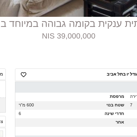
39,000,000 NIS
דל יו בתל אביב
מח
ירה
מרפסת
7
שטח בנוי
600 מ"ר
חדרי שינה
6
צו
אחר