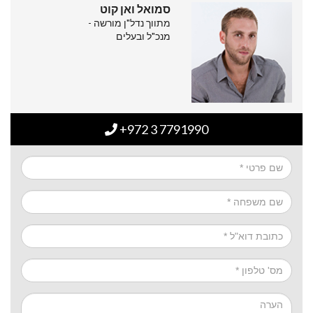
סמואל ואן קוט
מתווך נדל"ן מורשה -
מנכ"ל ובעלים
+972 3 7791990