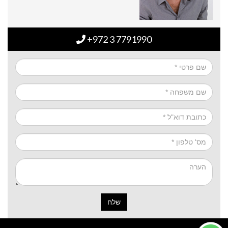
+972 3 7791990
שלח