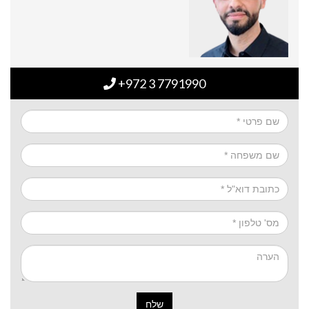
+972 3 7791990
שלח