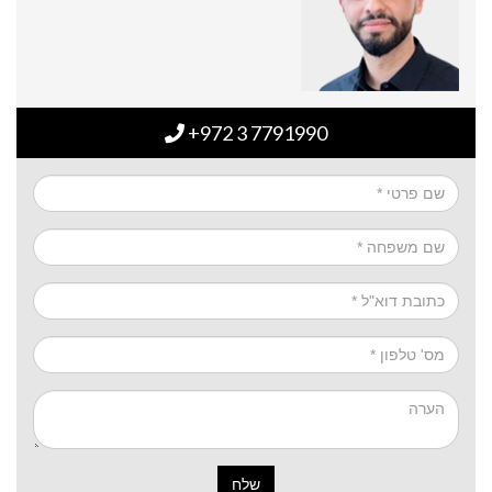
+972 3 7791990
שלח