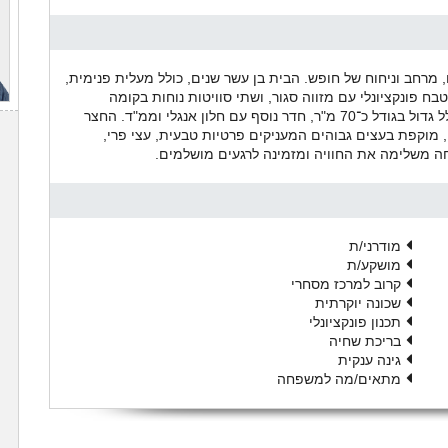
 מרחב וניחוח של חופש. הבית בן עשר שנים, כולל מעלית פנימית,
ח פונקציונלי עם מזווה סגור, ושתי סוויטות נוחות בקומה
הראשונה, אחת מהן מרווחת במיוחד. במרתף תהנו מחלל גדול בגודל כ־70 מ"ר, חדר נוסף עם חלון אנגלי וממ"ד. החצר
 מוקפת בעצים גבוהים המעניקים פרטיות טבעית, עצי פרי,
ה משלימה את החוויה ומזמינה לרגעים מושלמים.
מודרני/ת
מושקע/ת
קרוב למרכז מסחרי
שכונה יוקרתית
תכנון פונקציונלי
בריכת שחיה
גינה ענקית
מתאים/מה למשפחה