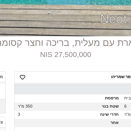
27,500,000 NIS
פר שמריהו
מח
בית
מרפסת
6
שטח בנוי
350 מ"ר
חדרי שינה
3
צו
אחר