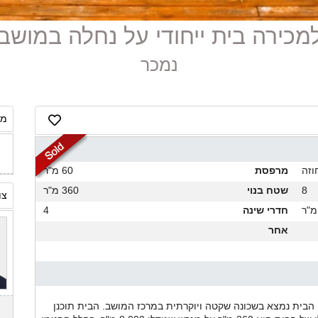
נמכר
מח
וזה
מרפסת
60 מ"ר
8
שטח בנוי
360 מ"ר
צו
חדרי שינה
4
אחר
הבית נמצא בשכונה שקטה ויוקרתית במרכז המושב. הבית תוכנן