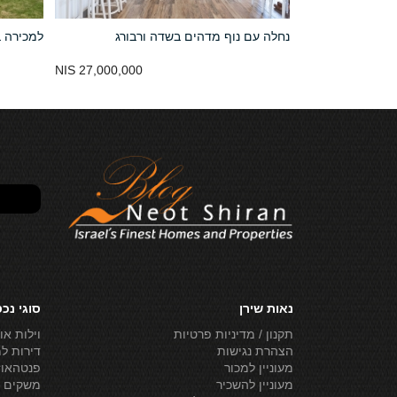
רי בצפון הארץ
נחלה עם נוף מדהים בשדה ורבורג
למכירה ב
27,000,000 NIS
20,000,000 NIS
נאות שירן
סוגי נכ
תקנון / מדיניות פרטיות
וילות או
הצהרת נגישות
דירות ל
מעוניין למכור
פנטהאוז
מעוניין להשכיר
משקים ל