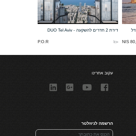
דל
דירת 2 חדרים להשקעה - DUO Tel Aviv
P.O.R
80,0
עקוב אחרינו
הרשמה לניוזלטר