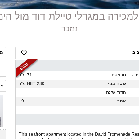
נמכר
ביב
מח
ירה
מרפסת
71 מ"ר
שטח בנוי
230 NET מ"ר
צו
חדרי שינה
אחר
19
This seafront apartment located in the David Promenade Resi