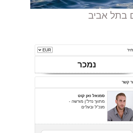
יר
נמכר
ר קשר
סמואל ואן קוט
מתווך נדל"ן מורשה -
מנכ"ל ובעלים