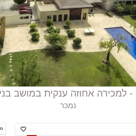
נמכר
מח