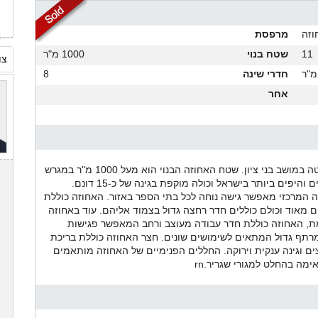
וזה
מרפסת
11
שטח בנוי
1000 מ"ר
צו
חדרי שינה
8
אחר
למכירה אחוזה מפוארת ומדהימה בשכונה יוקרתית ושקטה במושב בני ציון. שטח האחוזה הבנוי הוא מעל 1000 מ"ר במגרש
של 15000 מ"ר. האחוזה נחשבת לאחד הבתים האלגנטיים והיפים ביותר בישראל וכולה מוקפת בגינה של כ-15 דונם.
 המרכזי מאפשר גישה נוחה לכל בתי הספר באזור. האחוזה כוללת
שינה.rnחדרי האחוזה גדולים מאוד וכולם כוללים חדר רחצה גדול בצמוד אליהם. עוד באחוזה
ת, האחוזה כוללת חדר עבודה מעוצב ורחב המאפשר פגישות
ומרתף גדול המתאים לשימושים שונים. חצר האחוזה כוללת בריכת
 וגינה ענקית וירוקה. החללים הפנימיים של האחוזה מותאמים
ימה בהחלט למגורי שגריר.rn