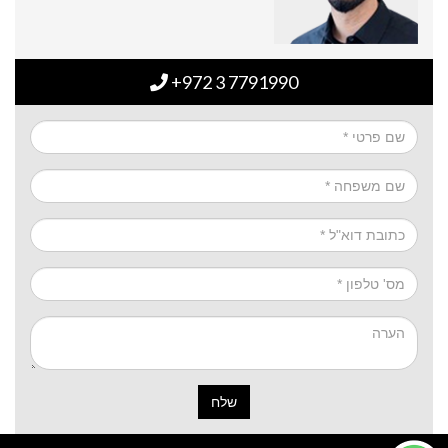
+972 3 7791990
שלח