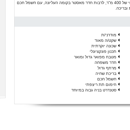
שתוכנן בקפידה ובעיצוב מדהים. 6 חדרי שינה בשטח בנוי של 400 מ"ר, לרבות חדר מאסטר בקומה העליונה, עם חשמל חכם
ובריכה.
מודרני/ת
שקט/ה מאוד
שכונה יוקרתית
תכנון פונקציונלי
מטבח מפואר גדול ומואר
חדר משפחה
מרתף גדול
בריכת שחיה
חשמל חכם
חימום תת ריצפתי
סטנדרט בניה גבוה במיוחד