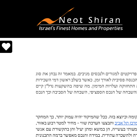
נאות שירן. חברת נאות שירן פועלת בתחומי יזום פרויקטים למגורים ולנכסים מניבים. במאמר זה נבחן את סוג 
ההשקעה – משקיעים בתחילת דרכם יבכרו לרכוש נדל"ן מניב. רכישת נדל"ן מניב הינה עסקה אשר מיועדת להיות לטווח הארוך, תוך כדי ייצור הכנסה פסיבית לאורך זמן, כאשר בשלב ראשון דמי השכירות 
נועדו על מנת להחזיר את ההלוואה ובשלב השני, לאחר סילוק מלוא ההלוואה, המשקיע ייהנה מכל ההכנסה, מדמי השכירות בניכוי הוצאות התחזוקה ועלויות המימון. מה שיפה בהשקעות נדל"ן קיים 
באפשרות שלעסקה יהיו שני מרכיבי רווח, האחד תשואה שוטפת והשני רווחים כתוצאה מעליית ערך הנכס. עליית ערך יכולה להיות כתוצאה מהשבחה של הנכס הספציפי, השבחה של הסביבה וכך הנכס 
לאחר בחירת השכונה, עליכם להתמקד בנכס ספציפי, המגדיר באופן מדויק את אופי הנכס, כמו למשל – כמות חדרים, גודל הנכס במטר רבוע, קומה וכיוצא בזה. ככל שהמיקוד יהיה עמוק יותר, כך המחקר 
רכז תל אביב
 ותבצעו הערכת שווי – מחיר למטר רבוע באזור, 
בהתבסס על נתוני רשות המיסים שבו מדווחות עסקאות אשר בוצעו בפועל. כאשר יש ברשותכם את המידע מהו מחיר השוק, תצרו יתרון משמעותי בעשייה, הן במשא ומתן יעיל והן בתקשורת עם אנשי 
מקצוע אשר תפגשו תוך כדי תנועה. כל זאת מתוך מטרה לרכוש נכס מתחת למחיר השוק. חשוב לבצע התאמות בשיפוץ הנכס לקהל היעד למכירה ולהשכרה עתידית. במידה והנכס מאפשר ברמה התכנונית 