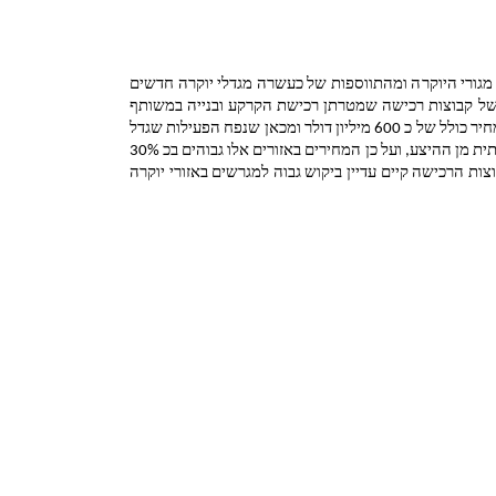
רמת הפעילות בשנה האחרונה בתחום מגדלי היוקרה התאפיינה בגידול משמעותי במספר העסקאות שבוצעו בפועל כתוצאה מהתעוררות שוק מגורי היוקרה ומהתווספות של כעשרה מגדלי יוקרה חדשים 
שנבנו בעיתוי הנכון במתחמים שונים בעיר. כמחצית מהם נבנו בשיטה המסורתית, על ידי קבלנים ויזמים וכמחצית נבנו באמצעות התארגנות של קבוצות רכישה שמטרתן רכישת הקרקע ובנייה במשותף 
(כתבה בנושא זה בהמשך המחירון). להערכתנו, מדובר בתוספת של כ 600 עד 700 דירות בכל הפרויקטים (יזמים וקבוצות רכישה), הנמכרות במחיר כולל של כ 600 מיליון דולר ומכאן שנפח הפעילות שגדל 
בכ 300%. כהשוואה, בשנים קודמות נמכרו בסה"כ כ 150 עד 200 דירות בשנה במגדלי יוקרה באזורים אלו. בקו ראשון לים הביקוש גדול משמעותית מן ההיצע, ועל כן המחירים באזורים אלו גבוהים בכ 30% 
עד 40% לעומת שנים קודמות. הסיבה העיקרית לכך היא השקעות משמעותיות של תושבי חוץ (בעיקר צרפתים) וישראלים חוזרים. בתחום קבוצות הרכישה קיים עדיין ביקוש גבוה למגרשים באזורי יוקרה 