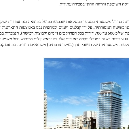
אה השוטפת והרווח ההוני במכירה עתידית.