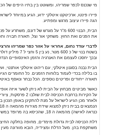
מי שנכנס לכפר שמריהו, ומשוטט בין בתיו היפים של הכפ
פיירו פינטו, ארכיטקט איטלקי ידוע, הגיע במיוחד לישר
הגה פיירו עיצוב מרגש ומפתיע.
את הפנים ואת החוץ. משחקי אור וצל, תאורה חבויה ותפ
לדברי עודד נחום, אחראי על אזור כפר שמריהו והרצל
בשטח בנוי של כ
ובכך יחסכו לעצמם את האנרגיה והזמן האינסופיים הנדרש
תאורה ייחודים ופריטים נוספים. הכל נבחר ונאסף באיט
ולאחר מכן הגיע לישראל על מנת להתקינן באופן הנכון בי
כנראה לאישה) מהמאה ה 18, שהכיסא בה מרופד במשי, והעץ מסביב מציג שלוש סצנות ששונות מהמיתולוגיה.
דלת הכניסה לבית גדולת מימדים, מחופה בחלקה החיצונ
משתקפת בהן. מעל הדלת ומצידיה, הובא מוורונה מעין "