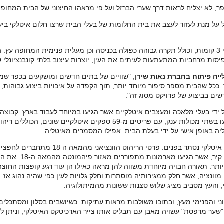
ר, לא יצליח לראות דרך שערי הברזל ועל פי מראהו החיצוני של הבית המחופה 
אל על מנת לעזור לעצב את בית החלומות של בעלי הבית שרצו חלום איטלקי ביש
הבית, הבנוי 600 מ"ר על מגרש של דונם, משתרע על פני 3 קומות, וכולל תקרה גבוהה כפולה בכניסה וכן מע
יסות מרחביות המתעתעות לעיתים את העין, יוצרות עיצוב בלתי קונבנציונלי 
ייה פיתוח בחברת נאות שירן
, "שוויים של בתים חדשים ומושקעים בכפר שמר
 600 מטר, נע בין 5 וחצי ל 7 מיליון דולר. ככל שהבית מספר סיפור מיוחד יותר, תוך הקפדה על איכויו
ים בביצוע של פרויקט מסוג זה".
בו בלילה בכדי לעמוד בלוחות הזמנים. כל החומרים הגיעו בשתי מכולות ענק, ע
ליה באופן אישי על ידי בעלת הבית. אפילו המסמרים מאיטליה.
כאשר מביטים מבחוץ על הבית לא ניתן לשער אי
על הקירות ברחבת הכנ
ותר. תאורה חבויה מיוחדת משווה להן מראה כאילו הן עוד רגע קופצות החוצה 
הנמצאים בבית ניתן למצוא שידת מגירות מהמאה ה 18 מוונציה, אשר חלק ממגירותיה מוסתרות וחלק גלויות לע
י והפנימי מעץ, ובתוכו משולבות מראות עתיקות. כשיושבים בסלון ומסתכלים
שער מרפסת" עשויה מאבן עם תבליט אותו צייר הארכיטקט האיטלקי, וניתן לר