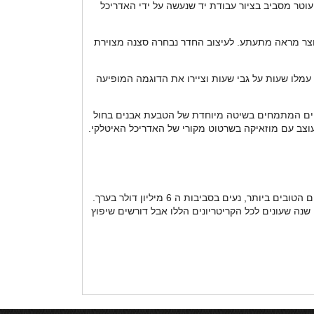
וטר מסביב בציור עבודת יד שנעשה על ידי האדריכל
כחדר בפני עצמו, עם מרפסת, והוא כולו עשוי TROMTLOEIL, המעוות את העין ויוצר מראה מתעתע. לעיצוב החדר נבחרה סצנה מצוירת
ם עמלו שעות על גבי שעות וציירו את הדוגמה המופיעה
כיים המתמחים בשיטה מיוחדת של הטבעת אבנים בחול
 עוצב עם מוזאיקה בשרטוט מקורי של האדריכל האיטלקי.
, שווי נכסים בכפר שמריהו שהם ברמת גמר גבוהה, שטח בנוי של כ 600 מטר, במיקומים הטובים ביותר, נעים בסביבות ה 6 מיליון דולר בערך.
בהתאם לרמת הגמרים, והקמת הסגנון לאופי הרוכשים. יש מספר בתים שהיינו מגדירים אותם כמדרגה אחת מתחת שהינם בין 10-15 שנה שעונים לכל הקריטריונים הללו אבל דורשים שיפוץ