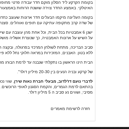
בקומת הקרקע ליד הסלון מוקם חדר עבודה פרטי מחופה 
האיטלקי. באמצע החדר צוירה שושנת הרוחות באמצעות רי
של שדה קרב מתקופה עתיקה עם תופים ואוהלים. סצנה שלמה שמתפתחת 
ישנן 6 אמבטיות בכל הבית, וכל אחת מהן עוצבה עם
על השיש על ארונות האמבטיה, כך שנוצרת אשליה מושל
סביב הבריכה, מתחת לשולחן המרכזי בפרגולה, ובקצה 
ללא בטון. האבנים, המזכירות במראה חלוקי נחל ללא פינ
הבית הינו הראשון בו נתקלתי שנבנה עד לרמת הבורג מח
של קרקע ובניה הנעים בין 20-30 מיליון דולר".
לדברי נועם דז'לדוב, מבעלי חברת נאות שירן
מסיבי, ושווים נע סביב ה 5 מיליון דולר.
חזרה לרשימת מאמרים