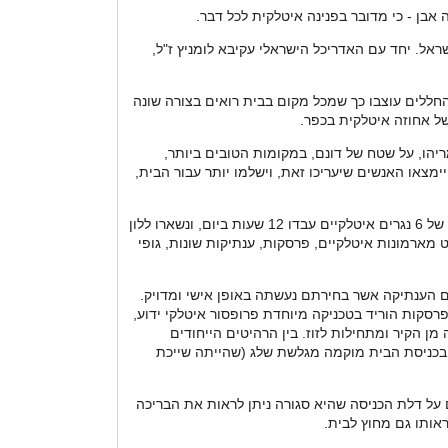
אבן - כי מדובר בפנינה איטלקית לכל דבר.
ראל. יחד עם האדריכל הישראלי עקיבא לומניץ ז"ל,
לית פנימית המחופה עץ. החללים עוצבו כך שמכל מקום בבית רואים בצורה שונה
של אחוזה איטלקית בכפר.
יהו, על שטח של דונם, במקומות הטובים ביותר,
ת ביצוע גבוהות, יימצאו האנשים שיעריכו זאת, וישלמו יותר עבור הבית,
הבית נבנה בסגנון איטלקי, עם ריהוט איטלקי אותנטי, ועל ידי בעלי מלאכה ומעצבים איטלקיים אשר הגיעו במיוחד לעבוד בארץ. קבוצה של 6 נגרים איטלקיים עבדו 12 שעות ביום, ונשארו ללון
ם פריטים מ-59 ספקים איטלקיים שונים, הכוללים ריהוט מארמונות איטלקיים, פרסקות, ענתיקות שונות, גופי
זה אופי איטלקי נסתר בפנים. פרטי הריהוט הוונציאני מהמאה ה 18 מתחברים לחפצים הענתיקה אשר בחירתם נעשתה באופן אישי ומדויק.
יסה לבית שולבו 2 פרסקות, ציורי קיר, אשר הגיעו מארמונות מתפוררים מאזור פיהמונטה מהמאה ה-18. את הפרסקות הוריד בטכניקה מיוחדת פרופסור איטלקי ידוע,
מן הקיר ומתחילות לזוז. בין הרהיטים הייחודים
ין כפי שהיה נהוג אז. בכניסת הבית מוקמה מגלשת שלג (שהייתה שייכת
 על דלת הכניסה שהיא סגורה ניתן לראות את הבריכה
אותו גם מחוץ לבית.