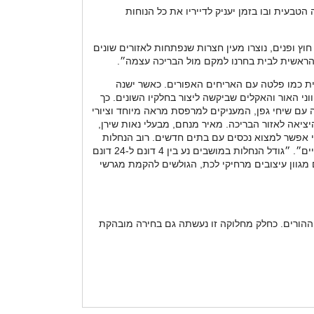
בעית ובו בזמן יעניק לדייריו את כל הנוחות
וץ ופנים, נוצרו מעין חצרות שנפתחות לאזורים שונים
 הראשית לבית בחרנו למקם מול הבריכה עצמה״.
יקוף, הנראית כמו פלטה עם האריחים האפורים. כאשר ישנה
ני האור והאקלים שביקשה ליצור בחלקיו השונים. כך
ה עם שיחי גפן, המעניקים למרפסת מראה מיוחד וציורי
יאה לאזור הבריכה. מאיר מנחם, מבעלי נאות שירן,
אי אפשר למצוא נכסים עם בתים חדשים. רוב הנחלות
במושבים הן ללא בתים בנויים, בדרך כלל רוכשים אותן אנשים ב עלי ממון, שמוכנים לגור במרחק גדול מהעיר אבל מעוניינים באיכות חיים״. ״גודל הנחלות במושבים נע בין 4 דונם ל-24 דונם
ים הללו מאפשרים מגוון עיצובים מרחיקי לכת, הגולשים להקמת מגרשי
, ובצדו השני - אזור ההורים. כחלק מחלוקה זו נעשתה גם בחירה מובהקת