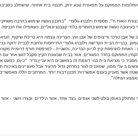
 החלומות הממוקם על תפאורת טבע ירוק, תכננה בית אחוזה, שישתלב בסביבה הט
צורת האות ח'", מספרת וילנברג-גלעדי. ״בתכנון נעשה שימוש בהרבה משחקי ח
 בעיצובה נעשה שימוש בחומרים בלתי קונבנציונאליים, כשאפילו את הכניסה
נם, בנוי מטיח לבן, שילוב של אבן כורכר וריצופים של אבן ועץ. הבריכה עצמה היא בריכת ש
. בבניית הבית הקדישה וילנברג-גלעדי התייחסות נרחבת לבנייה ירוקה בכיוו
ת - האחת למרפסת קיץ לכיוון הבריכה, והשנייה - למרפסת חורף דרומית מקור
מין הממוקם בחדר המגורים, אזור בבית שבעונת הקיץ מקבל דגש אחר עם היצ
ביר כי מציאת בית בנוי דוגמת זה במושבים היא עניין נדיר. ״כיום, כמעט 
ת, כאשר ברוב הנחלות מדובר ב - 10 דונם - שטח אשר מעניק בעצם אפשרויות תכנון רבות יותר. המרחב
באמצע הנחלה״.
של וילנברג־גלעדי משתרע על שטח של כ- 500 מ״ר ומחולק באופן בולט לשני אגפים: בצד אחד, אזור הילדים