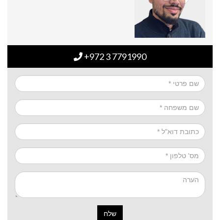
+972 3 7791990
שלח