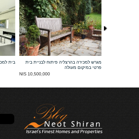
יות בהרצליה
מגרש למכירה בהרצליה פיתוח לבניית בית
בית למכי
פרטי במיקום מעולה
נמכר
10,500,000 NIS