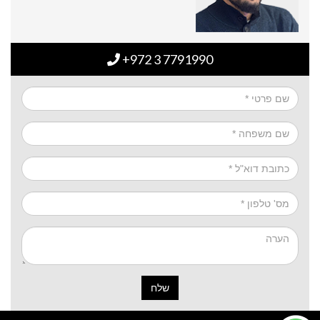
+972 3 7791990
שלח