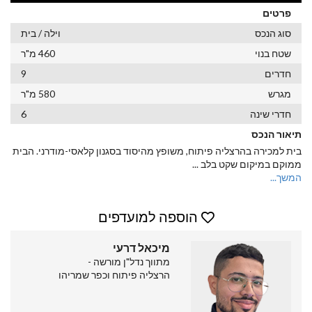
פרטים
סוג הנכס
וילה / בית
שטח בנוי
460 מ"ר
חדרים
9
מגרש
580 מ"ר
חדרי שינה
6
תיאור הנכס
בית למכירה בהרצליה פיתוח, משופץ מהיסוד בסגנון קלאסי-מודרני. הבית
ממוקם במיקום שקט בלב
...
המשך...
הוספה למועדפים
מיכאל דרעי
מתווך נדל"ן מורשה -
הרצליה פיתוח וכפר שמריהו