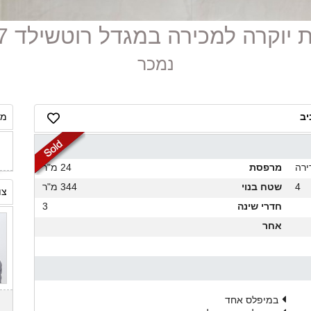
נמכר
מח
ירה
מרפסת
24 מ"ר
4
שטח בנוי
344 מ"ר
צו
חדרי שינה
3
אחר
במיפלס אחד