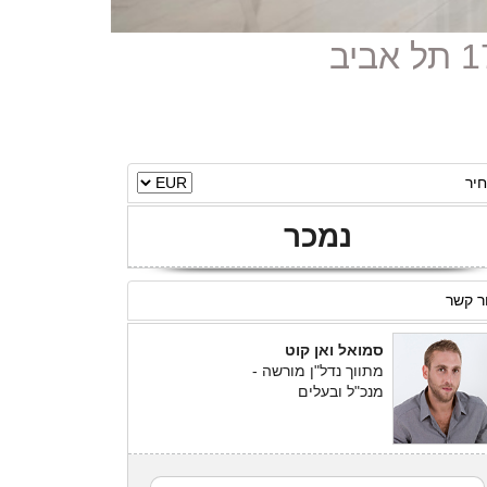
יר
נמכר
ר קשר
סמואל ואן קוט
מתווך נדל"ן מורשה -
מנכ"ל ובעלים