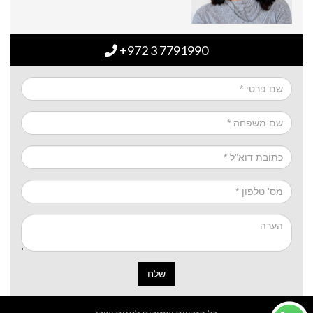
+972 3 7791990
שלח