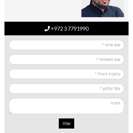
+972 3 7791990
שלח