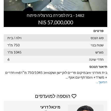
1482 - בית למכירה בהרצליה פיתוח
57,000,000 NIS
פרטים
סוג הנכס
וילה / בית
שטח בנוי
750 מ"ר
מגרש
1045 מ"ר
חדרי שינה
6
תיאור הנכס
בית מודרני rnבמיקום פריים לוקיישן ושקטrnכ 750/1045 מ״רrn6 חדרים
+ משרד+ rnמרתף עם אגף
...
המשך...
הוספה למועדפים
מיכאל דרעי