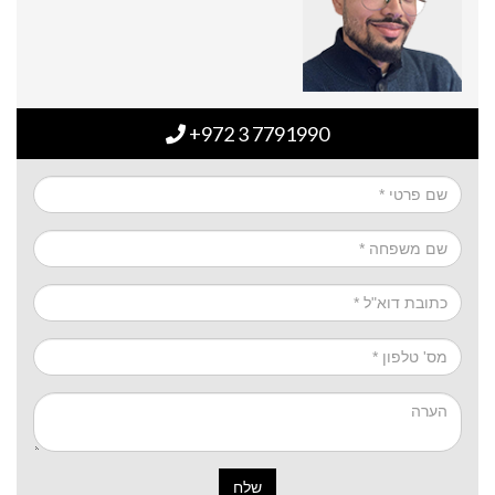
+972 3 7791990
שלח