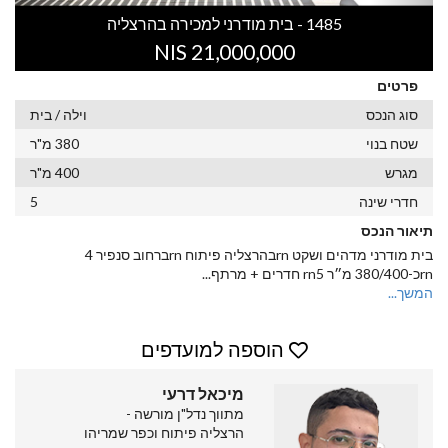
1485 - בית מודרני למכירה בהרצליה
21,000,000 NIS
פרטים
סוג הנכס
וילה / בית
שטח בנוי
380 מ"ר
מגרש
400 מ"ר
חדרי שינה
5
תיאור הנכס
בית מודרני מדהים ושקט rnבהרצליה פיתוח rnברחוב סנפיר 4
rnכ-380/400 מ״ר rn5 חדרים + מרתף
...
המשך...
הוספה למועדפים
מיכאל דרעי
מתווך נדל"ן מורשה -
הרצליה פיתוח וכפר שמריהו