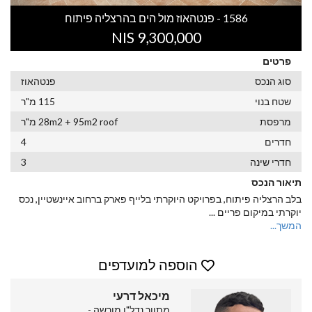
1586 - פנטהאוז מול הים בהרצליה פיתוח
9,300,000 NIS
פרטים
סוג הנכס
פנטהאוז
שטח בנוי
115 מ"ר
מרפסת
28m2 + 95m2 roof מ"ר
חדרים
4
חדרי שינה
3
תיאור הנכס
בלב הרצליה פיתוח, בפרויקט היוקרתי בלייף פארק ברחוב איינשטיין, נכס
יוקרתי במיקום פריים
...
המשך...
הוספה למועדפים
מיכאל דרעי
מתווך נדל"ן מורשה -