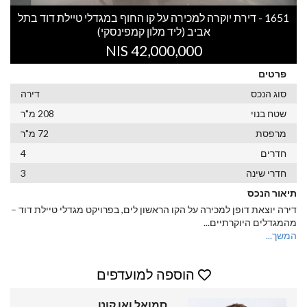
1651 - דירת יוקרה למכירה על קו החוף במגדלי טיילת דוד בתל
אביב (ליד מלון קמפינסקי)
42,000,000 NIS
פרטים
סוג הנכס
דירה
שטח בנוי
208 מ"ר
מרפסת
72 מ"ר
חדרים
4
חדרי שינה
3
תיאור הנכס
דירה יוצאת דופן למכירה על הקו הראשון לים, בפרויקט מגדלי טיילת דוד –
מהמגדלים היוקרתיים
...
המשך...
הוספה למועדפים
סמואל ואן קוט