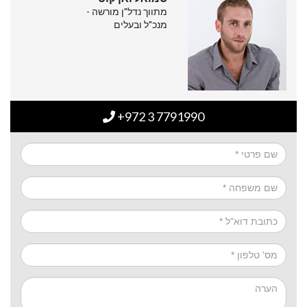
מתווך נדל"ן מורשה -
מנכ"ל ובעלים
+972 3 7791990